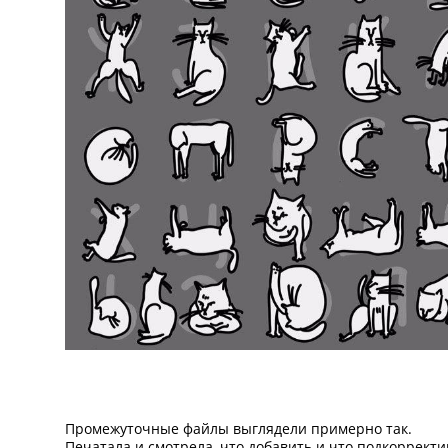
Промежуточные файлы выглядели примерно так.
Печатала и смотрела, что добавить и что подкорректи