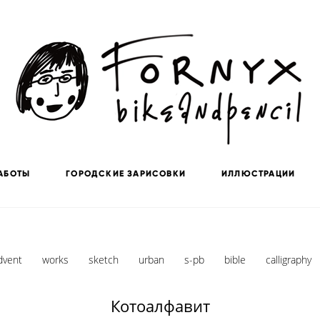
АБОТЫ
ГОРОДСКИЕ ЗАРИСОВКИ
ИЛЛЮСТРАЦИИ
dvent
works
sketch
urban
s-pb
bible
calligraphy
Котоалфавит