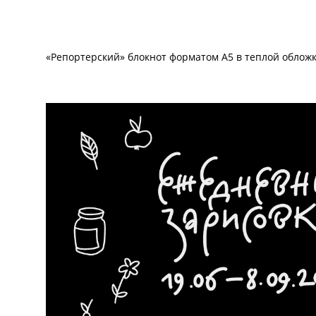
«Репортерский» блокнот форматом А5 в теплой обложке